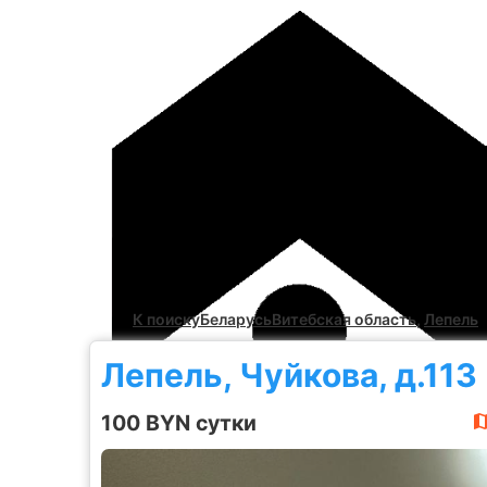
К поиску
Беларусь
Витебская область
,
Лепель
Лепель, Чуйкова, д.113
100 BYN сутки