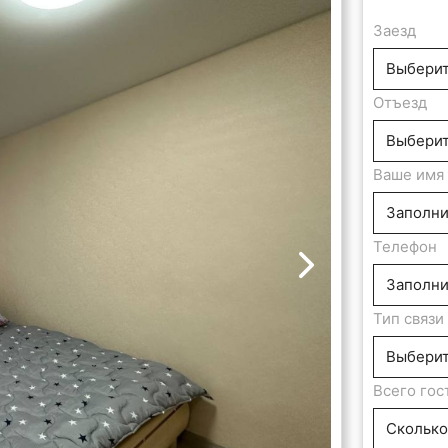
Заезд
Отъезд
Ваше имя
Телефон
Тип связи
Всего гос