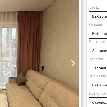
Заезд
Отъезд
Ваше имя
Телефон
Тип связи
Всего гос