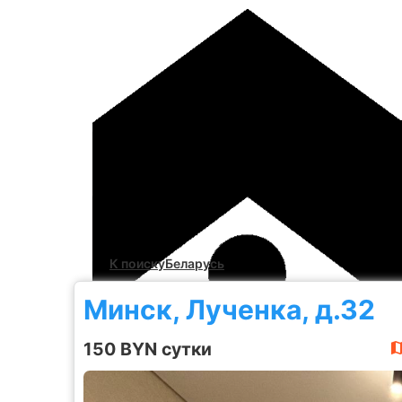
К поиску
Беларусь
Минск, Лученка, д.32
150 BYN сутки