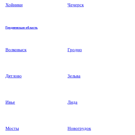
Хойники
Чечерск
Гродненская область
Волковыск
Гродно
Дятлово
Зельва
Ивье
Лида
Мосты
Новогрудок