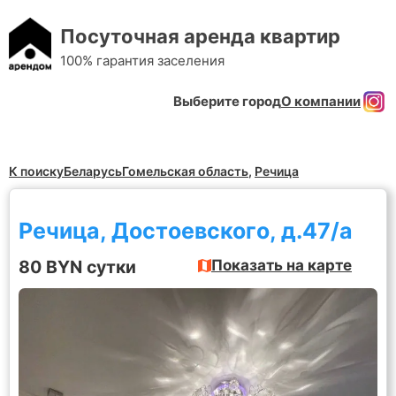
Посуточная аренда квартир
100% гарантия заселения
Выберите город
О компании
К поиску
Беларусь
Гомельская область
,
Речица
Речица, Достоевского, д.47/а
80 BYN сутки
Показать на карте