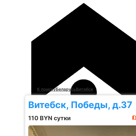
К поиску
Беларусь
Витебск
Витебск, Победы, д.37
110 BYN сутки