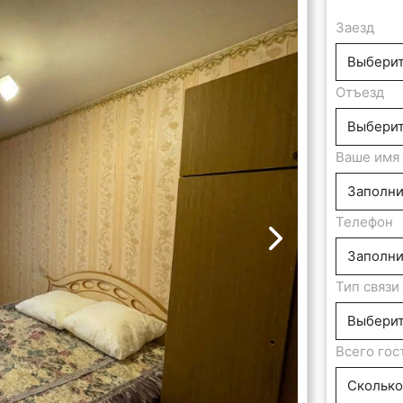
Заезд
Отъезд
Ваше имя
Телефон
Тип связи
Всего гос